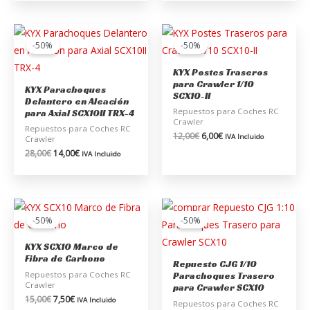
El
El
El
El
precio
precio
precio
precio
-50%
-50%
original
actual
original
actual
era:
es:
era:
es:
KYX Postes Traseros
28,00€.
14,00€.
12,00€.
6,00€.
para Crawler 1/10
KYX Parachoques
SCX10-II
Delantero en Aleación
Repuestos para Coches RC
para Axial SCX10II TRX-4
Crawler
Repuestos para Coches RC
12,00
€
6,00
€
IVA Incluido
Crawler
28,00
€
14,00
€
IVA Incluido
El
El
El
El
precio
precio
precio
precio
-50%
-50%
original
actual
original
actual
era:
es:
era:
es:
KYX SCX10 Marco de
15,00€.
7,50€.
33,00€.
16,50€.
Fibra de Carbono
Repuesto CJG 1/10
Repuestos para Coches RC
Parachoques Trasero
Crawler
para Crawler SCX10
15,00
€
7,50
€
IVA Incluido
Repuestos para Coches RC