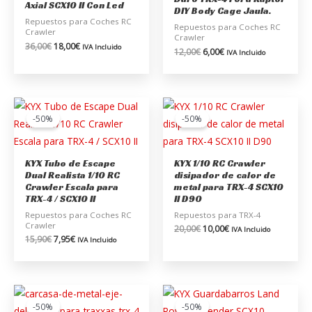
Axial SCX10 II Con Led
DIY Body Cage Jaula.
Repuestos para Coches RC
Repuestos para Coches RC
Crawler
Crawler
36,00
€
18,00
€
IVA Incluido
12,00
€
6,00
€
IVA Incluido
El
El
El
El
precio
precio
precio
precio
-50%
-50%
original
actual
original
actual
era:
es:
era:
es:
15,90€.
7,95€.
20,00€.
10,00€.
KYX Tubo de Escape
KYX 1/10 RC Crawler
Dual Realista 1/10 RC
disipador de calor de
Crawler Escala para
metal para TRX-4 SCX10
TRX-4 / SCX10 II
II D90
Repuestos para Coches RC
Repuestos para TRX-4
Crawler
20,00
€
10,00
€
IVA Incluido
15,90
€
7,95
€
IVA Incluido
El
El
El
El
precio
precio
precio
precio
-50%
-50%
original
actual
original
actual