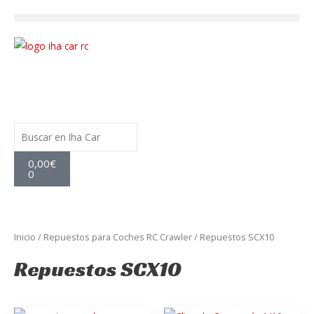
Ir
al
contenido
Buscar
Carrito
0,00
€
0
Inicio
/
Repuestos para Coches RC Crawler
/ Repuestos SCX10
Repuestos SCX10
El
El
El
El