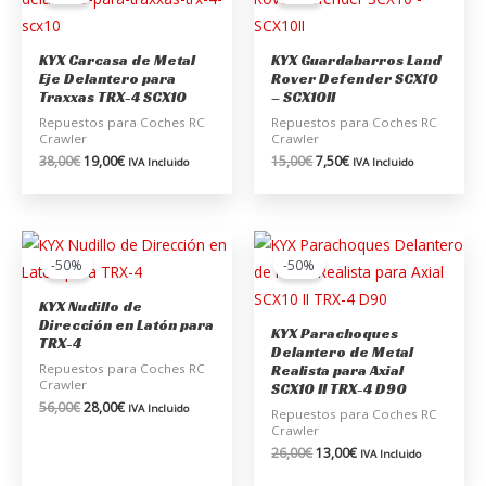
era:
es:
era:
es:
38,00€.
19,00€.
15,00€.
7,50€.
KYX Carcasa de Metal
KYX Guardabarros Land
Eje Delantero para
Rover Defender SCX10
Traxxas TRX-4 SCX10
– SCX10II
Repuestos para Coches RC
Repuestos para Coches RC
Crawler
Crawler
38,00
€
19,00
€
15,00
€
7,50
€
IVA Incluido
IVA Incluido
El
El
El
El
precio
precio
precio
precio
-50%
-50%
original
actual
original
actual
era:
es:
era:
es:
KYX Nudillo de
56,00€.
28,00€.
26,00€.
13,00€.
Dirección en Latón para
KYX Parachoques
TRX-4
Delantero de Metal
Repuestos para Coches RC
Realista para Axial
Crawler
SCX10 II TRX-4 D90
56,00
€
28,00
€
IVA Incluido
Repuestos para Coches RC
Crawler
26,00
€
13,00
€
IVA Incluido