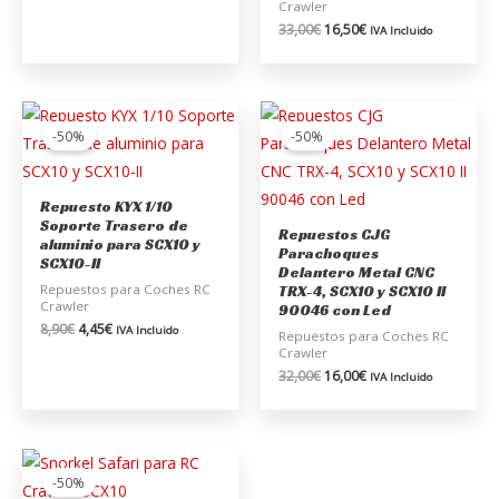
Crawler
33,00
€
16,50
€
IVA Incluido
El
El
El
El
precio
precio
precio
precio
-50%
-50%
original
actual
original
actual
era:
es:
era:
es:
8,90€.
4,45€.
32,00€.
16,00€.
Repuesto KYX 1/10
Soporte Trasero de
Repuestos CJG
aluminio para SCX10 y
Parachoques
SCX10-II
Delantero Metal CNC
Repuestos para Coches RC
TRX-4, SCX10 y SCX10 II
Crawler
90046 con Led
8,90
€
4,45
€
IVA Incluido
Repuestos para Coches RC
Crawler
32,00
€
16,00
€
IVA Incluido
El
El
precio
precio
-50%
original
actual