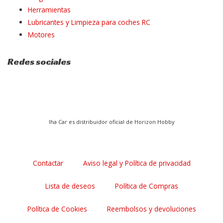
Herramientas
Lubricantes y Limpieza para coches RC
Motores
Redes sociales
I
F
P
n
a
i
Iha Car es distribuidor oficial de Horizon Hobby
s
c
n
t
e
t
Contactar
Aviso legal y Política de privacidad
a
b
e
Lista de deseos
Política de Compras
g
o
r
Política de Cookies
Reembolsos y devoluciones