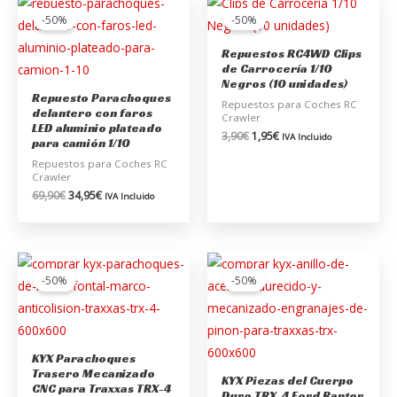
precio
precio
precio
precio
-50%
-50%
original
actual
original
actual
era:
es:
era:
es:
Repuestos RC4WD Clips
69,90€.
34,95€.
3,90€.
1,95€.
de Carrocería 1/10
Negros (10 unidades)
Repuesto Parachoques
Repuestos para Coches RC
delantero con faros
Crawler
LED aluminio plateado
3,90
€
1,95
€
IVA Incluido
para camión 1/10
Repuestos para Coches RC
Crawler
69,90
€
34,95
€
IVA Incluido
El
El
El
El
precio
precio
precio
precio
-50%
-50%
original
actual
original
actual
era:
es:
era:
es:
36,00€.
18,00€.
12,00€.
6,00€.
KYX Parachoques
Trasero Mecanizado
KYX Piezas del Cuerpo
CNC para Traxxas TRX-4
Duro TRX-4 Ford Raptor