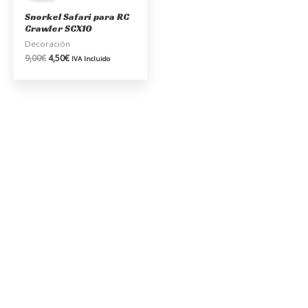
era:
es:
Snorkel Safari para RC
9,00€.
4,50€.
Crawler SCX10
Decoración
9,00
€
4,50
€
IVA Incluido