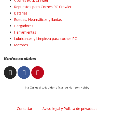
Coches Rock Crawler
Repuestos para Coches RC Crawler
Baterías
Ruedas, Neumáticos y llantas
Cargadores
Herramientas
Lubricantes y Limpieza para coches RC
Motores
Redes sociales
I
F
P
n
a
i
s
c
n
t
e
t
Iha Car es distribuidor oficial de Horizon Hobby
a
b
e
g
o
r
r
o
e
Contactar
Aviso legal y Política de privacidad
a
k
s