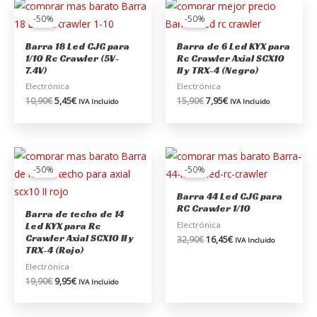
El
El
El
El
precio
precio
precio
precio
-50%
-50%
original
actual
original
actual
era:
es:
era:
es:
Barra 18 Led CJG para
Barra de 6 Led KYX para
10,90€.
5,45€.
15,90€.
7,95€.
1/10 Rc Crawler (5V-
Rc Crawler Axial SCX10
7.4V)
II y TRX-4 (Negro)
Electrónica
Electrónica
10,90
€
5,45
€
15,90
€
7,95
€
IVA Incluido
IVA Incluido
El
El
El
El
precio
precio
precio
precio
-50%
-50%
original
actual
original
actual
era:
es:
era:
es:
Barra 44 Led CJG para
19,90€.
9,95€.
32,90€.
16,45€.
RC Crawler 1/10
Barra de techo de 14
Electrónica
Led KYX para Rc
Crawler Axial SCX10 II y
32,90
€
16,45
€
IVA Incluido
TRX-4 (Rojo)
Electrónica
19,90
€
9,95
€
IVA Incluido