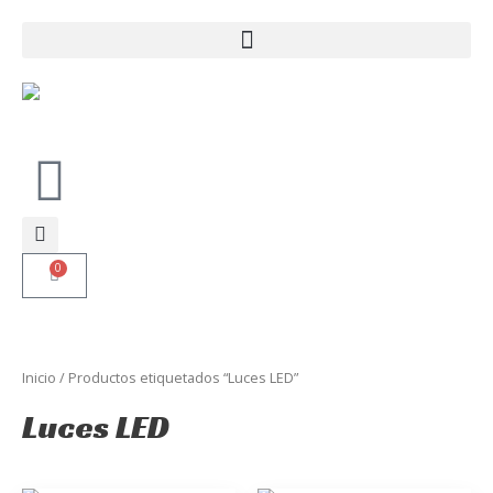
Ir
al
contenido
0
Carrito
Inicio
/ Productos etiquetados “Luces LED”
Luces LED