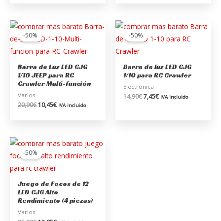
El
El
El
El
precio
precio
precio
precio
-50%
-50%
original
actual
original
actual
era:
es:
era:
es:
20,90€.
10,45€.
14,90€.
7,45€.
Barra de Luz LED CJG
Barra de luz LED CJG
1/10 JEEP para RC
1/10 para RC Crawler
Crawler Multi-función
Electrónica
Varios
14,90
€
7,45
€
IVA Incluido
20,90
€
10,45
€
IVA Incluido
El
El
precio
precio
-50%
original
actual
era:
es:
25,90€.
12,95€.
Juego de Focos de 12
LED CJG Alto
Rendimiento (4 piezas)
Varios