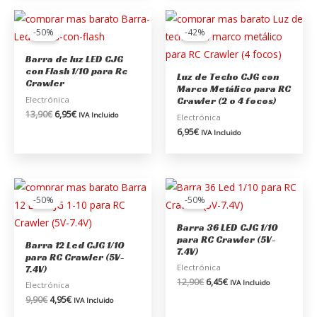
El
El
precio
precio
-50%
-42%
original
actual
era:
es:
Barra de luz LED CJG
13,90€.
6,95€.
con Flash 1/10 para Rc
Luz de Techo CJG con
Crawler
Marco Metálico para RC
Electrónica
Crawler (2 o 4 focos)
13,90
€
6,95
€
IVA Incluido
Electrónica
6,95
€
IVA Incluido
El
El
El
El
precio
precio
precio
precio
-50%
-50%
original
actual
original
actual
era:
es:
era:
es:
Barra 36 LED CJG 1/10
9,90€.
4,95€.
12,90€.
6,45€.
para RC Crawler (5V-
Barra 12 Led CJG 1/10
7.4V)
para RC Crawler (5V-
Electrónica
7.4V)
12,90
€
6,45
€
IVA Incluido
Electrónica
9,90
€
4,95
€
IVA Incluido