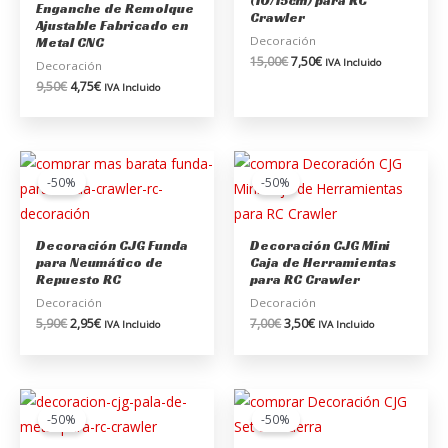
(10/15cm) para RC
Enganche de Remolque
Crawler
Ajustable Fabricado en
Decoración
Metal CNC
15,00
€
7,50
€
IVA Incluido
Decoración
9,50
€
4,75
€
IVA Incluido
El
El
El
El
precio
precio
precio
precio
-50%
-50%
original
actual
original
actual
era:
es:
era:
es:
5,90€.
2,95€.
7,00€.
3,50€.
Decoración CJG Funda
Decoración CJG Mini
para Neumático de
Caja de Herramientas
Repuesto RC
para RC Crawler
Decoración
Decoración
5,90
€
2,95
€
7,00
€
3,50
€
IVA Incluido
IVA Incluido
El
El
El
El
precio
precio
precio
precio
-50%
-50%
original
actual
original
actual
era:
es:
era:
es: