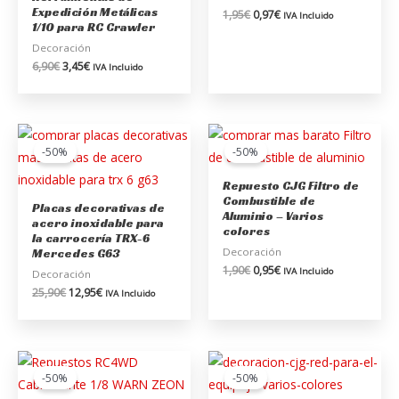
Expedición Metálicas
1,95
€
0,97
€
IVA Incluido
1/10 para RC Crawler
Decoración
6,90
€
3,45
€
IVA Incluido
El
El
El
El
precio
precio
precio
precio
-50%
-50%
original
actual
original
actual
era:
es:
era:
es:
Repuesto CJG Filtro de
25,90€.
12,95€.
1,90€.
0,95€.
Combustible de
Placas decorativas de
Aluminio – Varios
acero inoxidable para
colores
la carrocería TRX-6
Decoración
Mercedes G63
1,90
€
0,95
€
IVA Incluido
Decoración
25,90
€
12,95
€
IVA Incluido
El
El
El
El
precio
precio
precio
precio
-50%
-50%
original
actual
original
actual