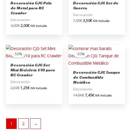
Decoración CJG Pala
Decoración CJG Set de
4,00€.
2,00€.
7,00€.
3,50€.
de Metal para RC
Guerra
Crawler
Decoración
Decoración
7,00
€
3,50
€
IVA Incluido
4,00
€
2,00
€
IVA Incluido
El
El
El
El
precio
precio
precio
precio
-50%
-50%
original
actual
original
actual
era:
es:
era:
es:
Decoración CJG Set
2,50€.
1,25€.
14,90€.
7,45€.
Mini Bicicleta 1/10 para
Decoración CJG Tanque
RC Crawler
de Combustible
Decoración
Metálico
2,50
€
1,25
€
IVA Incluido
Decoración
14,90
€
7,45
€
IVA Incluido
1
2
→