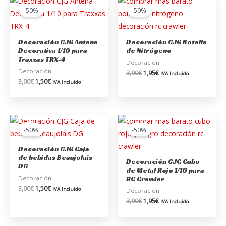
precio
precio
precio
precio
-50%
-50%
original
actual
original
actual
era:
es:
era:
es:
3,00€.
1,50€.
3,90€.
1,95€.
Decoración CJG Antena
Decoración CJG Botella
Decorativa 1/10 para
de Nitrógeno
Traxxas TRX-4
Decoración
Decoración
3,90
€
1,95
€
IVA Incluido
3,00
€
1,50
€
IVA Incluido
El
El
El
El
precio
precio
precio
precio
-50%
-50%
original
actual
original
actual
era:
es:
era:
es:
Decoración CJG Caja
3,00€.
1,50€.
3,90€.
1,95€.
de bebidas Beaujolais
Decoración CJG Cubo
DG
de Metal Rojo 1/10 para
Decoración
RC Crawler
3,00
€
1,50
€
IVA Incluido
Decoración
3,90
€
1,95
€
IVA Incluido