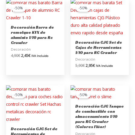
El
El
El
El
precio
precio
precio
precio
-50%
-50%
original
actual
original
actual
era:
es:
era:
es:
4,90€.
2,45€.
5,90€.
2,95€.
Decoración Barra de
remolque KYX de
aluminio 1/10 para Rc
Decoración CJG Set de
Crawler
Cajas de Herramientas
Decoración
1/10 para RC Crawler
4,90
€
2,45
€
IVA Incluido
Decoración
5,90
€
2,95
€
IVA Incluido
El
El
El
El
precio
precio
precio
precio
-50%
-50%
original
actual
original
actual
era:
es:
era:
es:
Decoración CJG Tanque
6,90€.
3,45€.
1,95€.
0,97€.
de combustible con
almacenamiento 1/10
para RC Crawler
(Colores Flúor)
Decoración CJG Set de
Decoración
Herramientas de