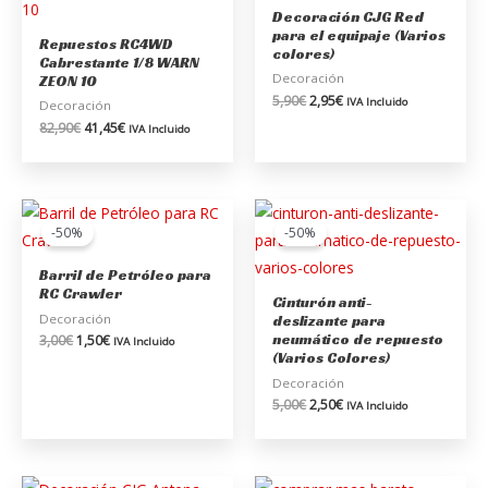
era:
es:
era:
es:
Decoración CJG Red
82,90€.
41,45€.
5,90€.
2,95€.
para el equipaje (Varios
Repuestos RC4WD
colores)
Cabrestante 1/8 WARN
Decoración
ZEON 10
5,90
€
2,95
€
IVA Incluido
Decoración
82,90
€
41,45
€
IVA Incluido
El
El
El
El
precio
precio
precio
precio
-50%
-50%
original
actual
original
actual
era:
es:
era:
es:
Barril de Petróleo para
3,00€.
1,50€.
5,00€.
2,50€.
RC Crawler
Cinturón anti-
Decoración
deslizante para
neumático de repuesto
3,00
€
1,50
€
IVA Incluido
(Varios Colores)
Decoración
5,00
€
2,50
€
IVA Incluido
El
El
El
El