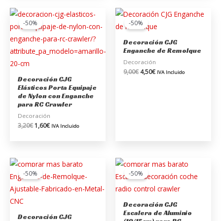
El
El
El
El
precio
precio
precio
precio
-50%
-50%
original
actual
original
actual
era:
es:
era:
es:
Decoración CJG
3,20€.
1,60€.
9,00€.
4,50€.
Enganche de Remolque
Decoración
9,00
€
4,50
€
IVA Incluido
Decoración CJG
Elásticos Porta Equipaje
de Nylon con Enganche
para RC Crawler
Decoración
3,20
€
1,60
€
IVA Incluido
El
El
El
El
precio
precio
precio
precio
-50%
-50%
original
actual
original
actual
era:
es:
era:
es:
9,50€.
4,75€.
15,00€.
7,50€.
Decoración CJG
Escalera de Aluminio
Decoración CJG