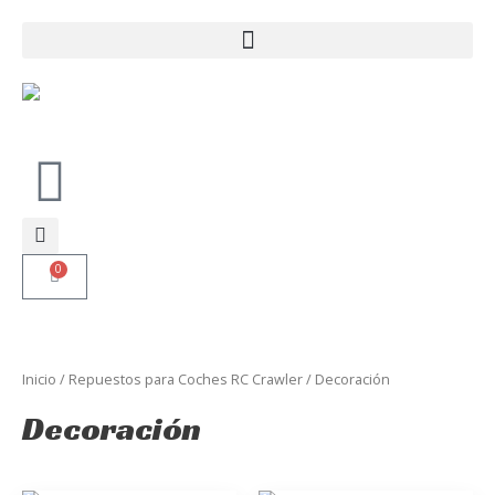
Ir
al
contenido
0
Carrito
Inicio
/
Repuestos para Coches RC Crawler
/ Decoración
Decoración