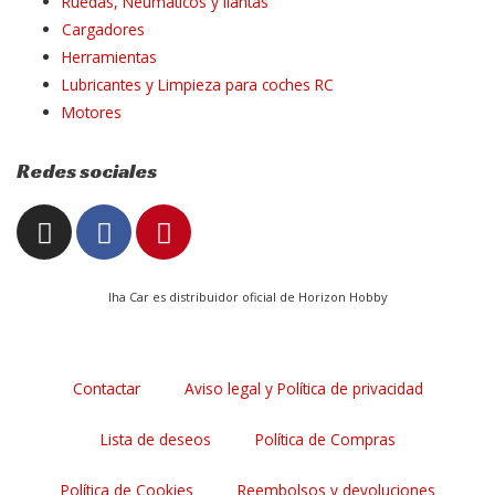
Ruedas, Neumáticos y llantas
Cargadores
Herramientas
Lubricantes y Limpieza para coches RC
Motores
Redes sociales
I
F
P
n
a
i
s
c
n
t
e
t
Iha Car es distribuidor oficial de Horizon Hobby
a
b
e
g
o
r
r
o
e
Contactar
Aviso legal y Política de privacidad
a
k
s
m
t
Lista de deseos
Política de Compras
Política de Cookies
Reembolsos y devoluciones