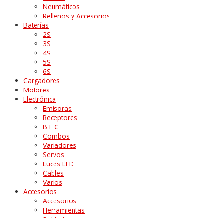
Neumáticos
Rellenos y Accesorios
Baterías
2S
3S
4S
5S
6S
Cargadores
Motores
Electrónica
Emisoras
Receptores
B E C
Combos
Variadores
Servos
Luces LED
Cables
Varios
Accesorios
Accesorios
Herramientas