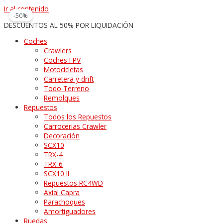
Ir al contenido
-50%
DESCUENTOS AL 50% POR LIQUIDACIÓN
Coches
Crawlers
Coches FPV
Motocicletas
Carretera y drift
Todo Terreno
Remolques
Repuestos
Todos los Repuestos
Carrocerias Crawler
Decoración
SCX10
TRX-4
TRX-6
SCX10 II
Repuestos RC4WD
Axial Capra
Parachoques
Amortiguadores
Ruedas