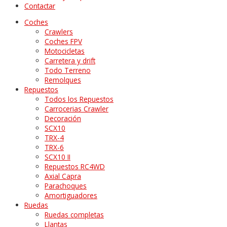
Contactar
Coches
Crawlers
Coches FPV
Motocicletas
Carretera y drift
Todo Terreno
Remolques
Repuestos
Todos los Repuestos
Carrocerias Crawler
Decoración
SCX10
TRX-4
TRX-6
SCX10 II
Repuestos RC4WD
Axial Capra
Parachoques
Amortiguadores
Ruedas
Ruedas completas
Llantas