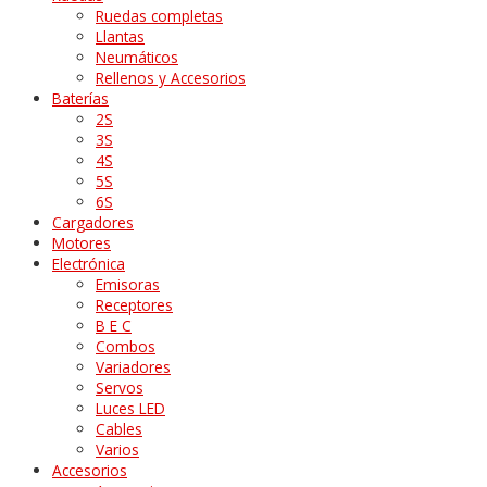
Ruedas completas
Llantas
Neumáticos
Rellenos y Accesorios
Baterías
2S
3S
4S
5S
6S
Cargadores
Motores
Electrónica
Emisoras
Receptores
B E C
Combos
Variadores
Servos
Luces LED
Cables
Varios
Accesorios