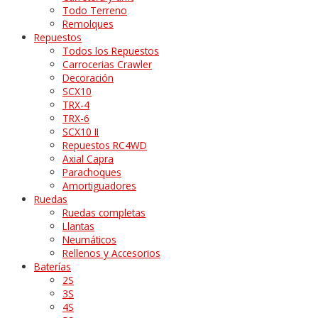
Todo Terreno
Remolques
Repuestos
Todos los Repuestos
Carrocerias Crawler
Decoración
SCX10
TRX-4
TRX-6
SCX10 II
Repuestos RC4WD
Axial Capra
Parachoques
Amortiguadores
Ruedas
Ruedas completas
Llantas
Neumáticos
Rellenos y Accesorios
Baterías
2S
3S
4S