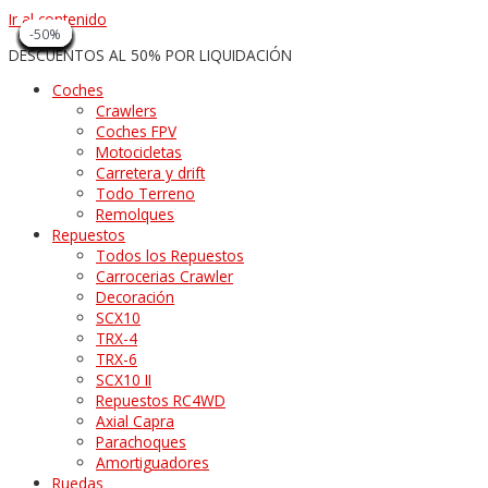
Ir al contenido
-50%
-50%
-50%
-50%
-50%
-50%
-50%
-50%
-50%
-50%
-50%
-50%
-50%
-50%
-50%
-50%
-50%
-50%
-50%
-50%
-50%
DESCUENTOS AL 50% POR LIQUIDACIÓN
Coches
Crawlers
Coches FPV
Motocicletas
Carretera y drift
Todo Terreno
Remolques
Repuestos
Todos los Repuestos
Carrocerias Crawler
Decoración
SCX10
TRX-4
TRX-6
SCX10 II
Repuestos RC4WD
Axial Capra
Parachoques
Amortiguadores
Ruedas