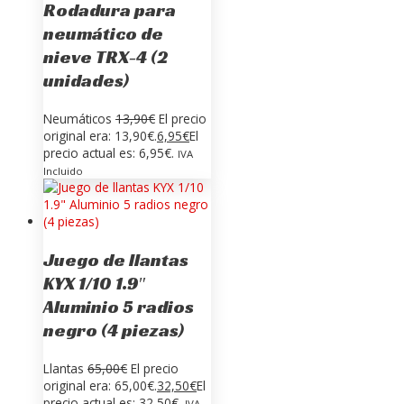
Rodadura para
neumático de
nieve TRX-4 (2
unidades)
Neumáticos
13,90
€
El precio
original era: 13,90€.
6,95
€
El
precio actual es: 6,95€.
IVA
Incluido
Juego de llantas
KYX 1/10 1.9″
Aluminio 5 radios
negro (4 piezas)
Llantas
65,00
€
El precio
original era: 65,00€.
32,50
€
El
precio actual es: 32,50€.
IVA