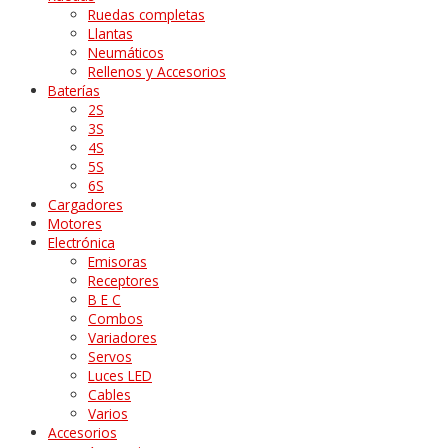
Ruedas completas
Llantas
Neumáticos
Rellenos y Accesorios
Baterías
2S
3S
4S
5S
6S
Cargadores
Motores
Electrónica
Emisoras
Receptores
B E C
Combos
Variadores
Servos
Luces LED
Cables
Varios
Accesorios