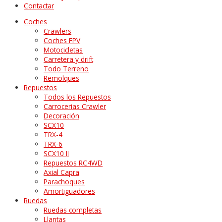
Contactar
Coches
Crawlers
Coches FPV
Motocicletas
Carretera y drift
Todo Terreno
Remolques
Repuestos
Todos los Repuestos
Carrocerias Crawler
Decoración
SCX10
TRX-4
TRX-6
SCX10 II
Repuestos RC4WD
Axial Capra
Parachoques
Amortiguadores
Ruedas
Ruedas completas
Llantas