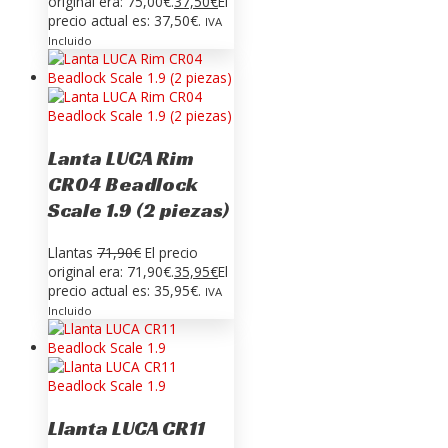
original era: 75,00€.
37,50
€
El
precio actual es: 37,50€.
IVA
Incluido
Lanta LUCA Rim
CR04 Beadlock
Scale 1.9 (2 piezas)
Llantas
71,90
€
El precio
original era: 71,90€.
35,95
€
El
precio actual es: 35,95€.
IVA
Incluido
Llanta LUCA CR11