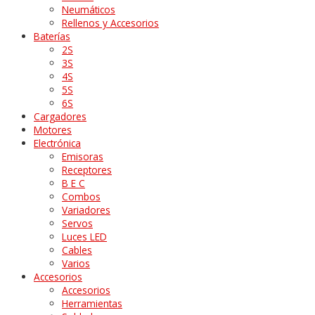
Neumáticos
Rellenos y Accesorios
Baterías
2S
3S
4S
5S
6S
Cargadores
Motores
Electrónica
Emisoras
Receptores
B E C
Combos
Variadores
Servos
Luces LED
Cables
Varios
Accesorios
Accesorios
Herramientas