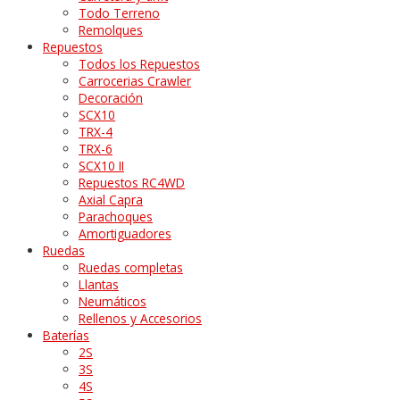
Todo Terreno
Remolques
Repuestos
Todos los Repuestos
Carrocerias Crawler
Decoración
SCX10
TRX-4
TRX-6
SCX10 II
Repuestos RC4WD
Axial Capra
Parachoques
Amortiguadores
Ruedas
Ruedas completas
Llantas
Neumáticos
Rellenos y Accesorios
Baterías
2S
3S
4S