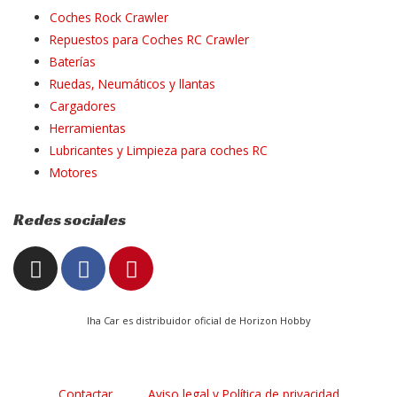
Coches Rock Crawler
Repuestos para Coches RC Crawler
Baterías
Ruedas, Neumáticos y llantas
Cargadores
Herramientas
Lubricantes y Limpieza para coches RC
Motores
Redes sociales
I
F
P
n
a
i
s
c
n
t
e
t
Iha Car es distribuidor oficial de Horizon Hobby
a
b
e
g
o
r
r
o
e
Contactar
Aviso legal y Política de privacidad