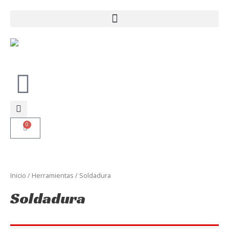
Ir
al
contenido
0
Carrito
Inicio
/
Herramientas
/ Soldadura
Soldadura