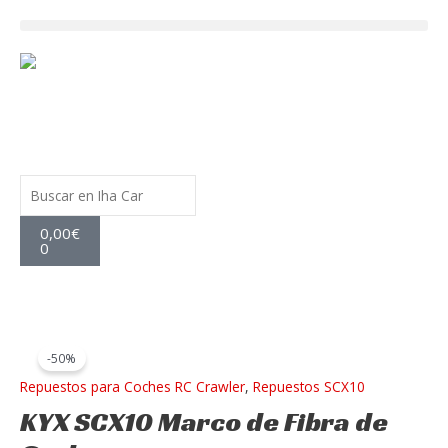
Ir
al
contenido
Buscar
Carrito
0,00
€
0
KYX
El
El
-50%
SCX10
precio
precio
Repuestos para Coches RC Crawler
,
Repuestos SCX10
Marco
de
KYX SCX10 Marco de Fibra de
original
actual
Fibra