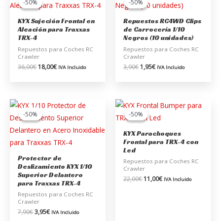
-50%
-50%
-50%
-50%
original
actual
original
actual
era:
es:
era:
es:
KYX Sujeción Frontal en
Repuestos RC4WD Clips
36,00€.
18,00€.
3,90€.
1,95€.
Aleación para Traxxas
de Carrocería 1/10
TRX-4
Negros (10 unidades)
Repuestos para Coches RC
Repuestos para Coches RC
Crawler
Crawler
36,00
€
18,00
€
3,90
€
1,95
€
IVA Incluido
IVA Incluido
El
El
El
El
precio
precio
precio
precio
-50%
-50%
-50%
-50%
original
actual
original
actual
era:
es:
era:
es:
KYX Parachoques
7,90€.
3,95€.
22,00€.
11,00€.
Frontal para TRX-4 con
Led
Protector de
Repuestos para Coches RC
Deslizamiento KYX 1/10
Crawler
Superior Delantero
22,00
€
11,00
€
IVA Incluido
para Traxxas TRX-4
Repuestos para Coches RC
Crawler
7,90
€
3,95
€
IVA Incluido