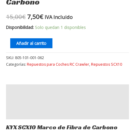
Carbono
era:
es:
de
Carbono
15,00€.
7,50€.
15,00
€
7,50
€
IVA Incluido
cantidad
Disponibilidad:
Solo quedan 1 disponibles
Añadir al carrito
SKU:
805-101-001-062
Categorías:
Repuestos para Coches RC Crawler
,
Repuestos SCX10
Descripción
Información adicional
Valoraciones (0)
KYX SCX10 Marco de Fibra de Carbono