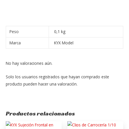
Peso
0,1 kg
Marca
KYX Model
No hay valoraciones aún.
Solo los usuarios registrados que hayan comprado este
producto pueden hacer una valoración.
Productos relacionados
El
El
El
El
precio
precio
precio
precio