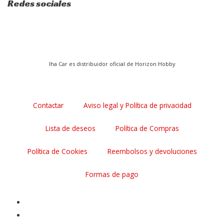
Redes sociales
I
F
P
n
a
i
Iha Car es distribuidor oficial de Horizon Hobby
s
c
n
t
e
t
Contactar
Aviso legal y Política de privacidad
a
b
e
Lista de deseos
Política de Compras
g
o
r
Política de Cookies
Reembolsos y devoluciones
r
o
e
Formas de pago
a
k
s