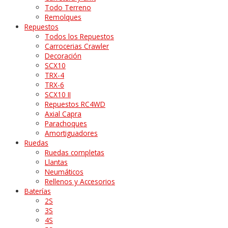
Todo Terreno
Remolques
Repuestos
Todos los Repuestos
Carrocerias Crawler
Decoración
SCX10
TRX-4
TRX-6
SCX10 II
Repuestos RC4WD
Axial Capra
Parachoques
Amortiguadores
Ruedas
Ruedas completas
Llantas
Neumáticos
Rellenos y Accesorios
Baterías
2S
3S
4S