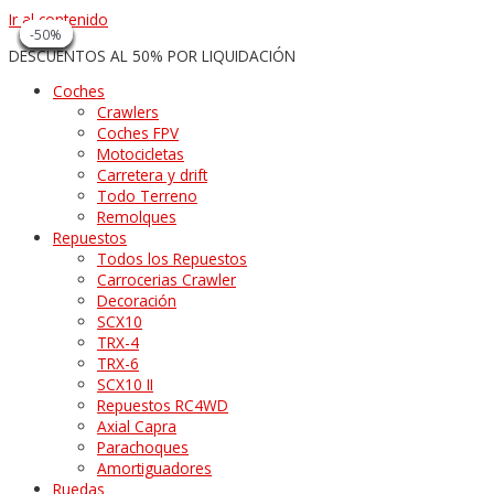
Ir al contenido
-50%
-50%
-50%
-50%
-50%
-50%
-50%
-50%
-50%
DESCUENTOS AL 50% POR LIQUIDACIÓN
Coches
Crawlers
Coches FPV
Motocicletas
Carretera y drift
Todo Terreno
Remolques
Repuestos
Todos los Repuestos
Carrocerias Crawler
Decoración
SCX10
TRX-4
TRX-6
SCX10 II
Repuestos RC4WD
Axial Capra
Parachoques
Amortiguadores
Ruedas