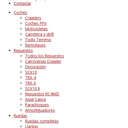
Contactar
Coches
Crawlers
Coches FPV
Motocicletas
Carretera y drift
Todo Terreno
Remolques
Repuestos
Todos los Repuestos
Carrocerias Crawler
Decoración
SCX10
TRX-4
TRX-6
SCX10 II
Repuestos RC4WD
Axial Capra
Parachoques
Amortiguadores
Ruedas
Ruedas completas
Llantas