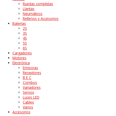
Ruedas completas
Llantas
Neumáticos
Rellenos y Accesorios
Baterías
2S
3S
4S
5S
6S
Cargadores
Motores
Electrónica
Emisoras
Receptores
B E C
Combos
Variadores
Servos
Luces LED
Cables
Varios
Accesorios