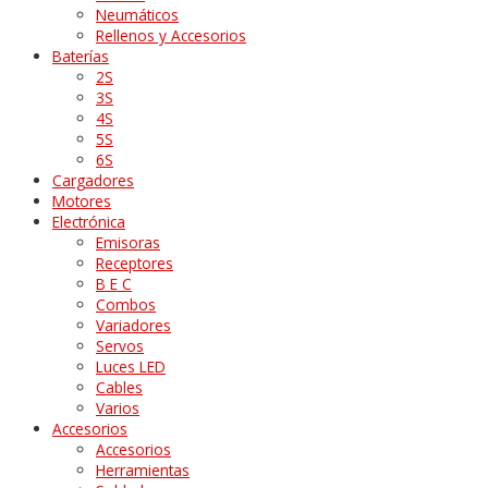
Neumáticos
Rellenos y Accesorios
Baterías
2S
3S
4S
5S
6S
Cargadores
Motores
Electrónica
Emisoras
Receptores
B E C
Combos
Variadores
Servos
Luces LED
Cables
Varios
Accesorios
Accesorios
Herramientas