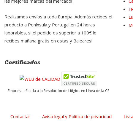
las mejores marcas del mercado!
C
H
Realizamos envíos a toda Europa. Además recibes el
Lu
producto a Península y Portugal en 24 horas
M
laborables, si el pedido es superior a 100€ lo
recibes mañana gratis en estas y Baleares!
Certificados
Empresa afiliada a la Resolución de Litigios en Línea de la CE
Contactar
Aviso legal y Política de privacidad
List