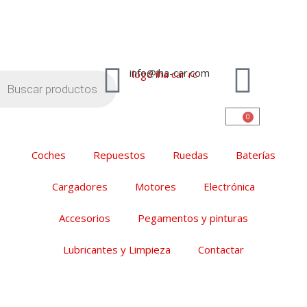
ueda
info@iha-car.com
ctos
0
Carrito
Coches
Repuestos
Ruedas
Baterías
Cargadores
Motores
Electrónica
Accesorios
Pegamentos y pinturas
Lubricantes y Limpieza
Contactar