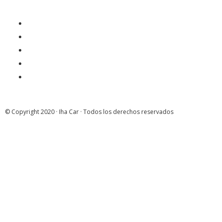
© Copyright 2020 · Iha Car · Todos los derechos reservados