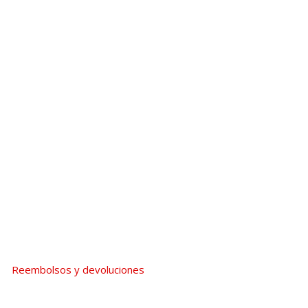
n
t
e
r
e
s
t
Reembolsos y devoluciones